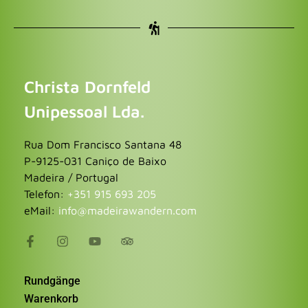
Christa Dornfeld
Unipessoal Lda.
Rua Dom Francisco Santana 48
P-9125-031 Caniço de Baixo
Madeira / Portugal
Telefon:
+351 915 693 205
eMail:
info@madeirawandern.com
Rundgänge
Warenkorb