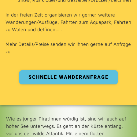
Show,Musik oder/und Gestalten/Drucken/Zeichnen
In der freien Zeit organisieren wir gerne: weitere
Wanderungen/Ausflüge, Fahrten zum Aquapark, Fahrten
zu Walen und delfinen,….
Mehr Details/Preise senden wir Ihnen gerne auf Anfrqge
zu
SCHNELLE WANDERANFRAGE
Wie es junger PiratInnen würdig ist, sind wir auch auf
hoher See unterwegs. Es geht an der Küste entlang,
vor uns der wilde Atlantik. Mit einem flotten