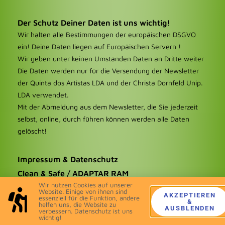
Der Schutz Deiner Daten ist uns wichtig!
Wir halten alle Bestimmungen der europäischen DSGVO
ein! Deine Daten liegen auf Europäischen Servern !
Wir geben unter keinen Umständen Daten an Dritte weiter
Die Daten werden nur für die Versendung der Newsletter
der Quinta dos Artistas LDA und der Christa Dornfeld Unip.
LDA verwendet.
Mit der Abmeldung aus dem Newsletter, die Sie jederzeit
selbst, online, durch führen können werden alle Daten
gelöscht!
Impressum & Datenschutz
Clean & Safe / ADAPTAR RAM
Wir nutzen Cookies auf unserer
Website. Einige von ihnen sind
AKZEPTIEREN
© 2020 All rights reserved Christa Dornfeld Unipessoal LDA
essenziell für die Funktion, andere
&
helfen uns, die Website zu
AUSBLENDEN
verbessern. Datenschutz ist uns
wichtig!