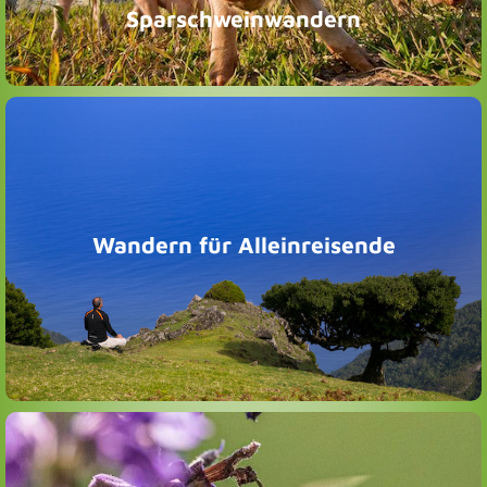
Sparschweinwandern
Wandern für Alleinreisende
Alleine im Einklang der Natur