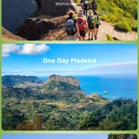
Schatztruhe zusammengestellt. Verteilt über die ganze
Wanderwoche
Christa hat für Ihr Team Wanderrouten aus Ihrer
One Day Madeira
gestalten ein individuelles Tagesprogramm.
Sehenswürdigkeiten, dir ihr kennen lernen wollt und wir
Ihr sendet uns vorab eure Wunschliste der