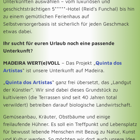
Unterkünften auswählen – vom luxuriösen und
geschichtsträchtigen 5*****-Hotel (Reid’s Funchal) bis hin
zu einem gemütlichen Ferienhaus auf
Selbstversorgerbasis ist sicherlich für jeden Geschmack
etwas dabei.
Ihr sucht für euren Urlaub noch eine passende
Unterkunft?
MADEIRA WERT(e)VOLL
– Das Projekt „
Quinta dos
Artistas
“ ist unsere Unterkunft auf Madeira.
„
Quinta dos Artistas
“ ganz frei übersetzt, das „Landgut
der Künstler“. Wir sind dabei dieses Grundstück zu
kultivieren (die Terrassen sind seit 40 Jahren total
verwildert) betreiben darauf biologische Landwirtschaft.
Gemüseanbau, Kräuter, Obstbäume und einige
freilaufende Hühner. Es soll ein Treffpunkt und Lebensplatz
für bewusst lebende Menschen mit Bezug zu Natur, Kunst
und Kultur werden. So möchten wir dort auch unsere Idee