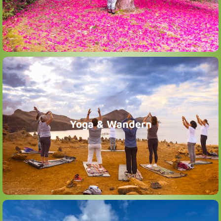
Madeiras mit ihren vielfältigen Landschaftsformen,
Ein bunter Querschnitt der unterschiedlichen Regionen
Energie gewinnen.
Zuhören. Und merken wie wir wieder Ruhe, Kraft und
Stille, manchmal erfreuen wir uns an Gesprächen und
Yoga & Wandern
Natur Madeiras. Wir suchen manchmal Einsamkeit und
wandern wir zu besonderen Plätzen in der kraftvollen
Wir praktizieren Yoga und Meditation. Gemeinsam