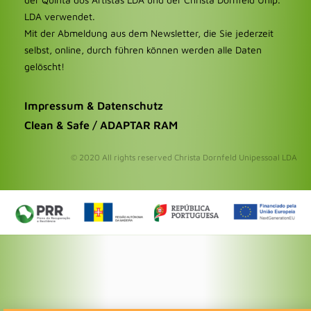
LDA verwendet.
Mit der Abmeldung aus dem Newsletter, die Sie jederzeit
selbst, online, durch führen können werden alle Daten
gelöscht!
Impressum & Datenschutz
Clean & Safe / ADAPTAR RAM
© 2020 All rights reserved Christa Dornfeld Unipessoal LDA