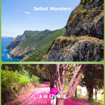
Selbst Wandern
2 Tage Wandern mit Guide damit ihr einen überblick und
wissen über die Insel bekommt dann bekommt ein
Mietauto und Tourenvorschläge die auf das aktuelle
Wetter und Blütenstand von Flora & Fauna angepasst
sind und erkundet die Insel in Zweisamkeit
ihrer “Schatzkiste”.
dieses Programm abwechslungsreiche Wanderungen aus
Besonderheiten. Christa & ihr Team kombinieren für
á la Christa
klimatischen Bedingungen und botanischen