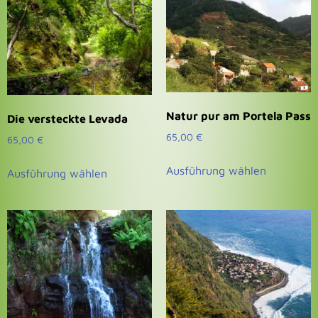
Natur pur am Portela Pass
Die versteckte Levada
65,00
€
65,00
€
Ausführung wählen
Ausführung wählen